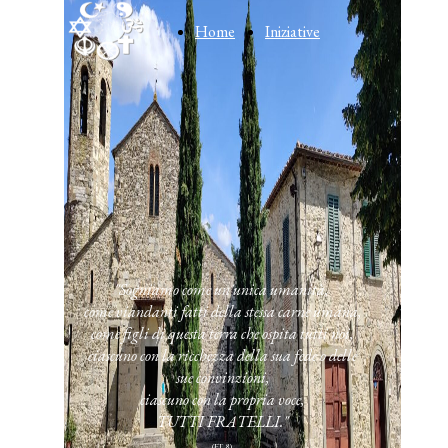
Home
Iniziative
o
"Sogniamo come un'unica umanità,
come viandanti fatti della stessa carne umana,
come figli di questa terra che ospita tutti noi,
ciascuno con la ricchezza della sua fede o delle
sue convinzioni,
ciascuno con la propria voce,
TUTTI FRATELLI."
(FT. 8)